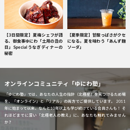
【3日間限定】夏梅シェフが語
【夏季限定】甘酸っぱさがクセ
る、御食事ゆにわ「土用の丑の
になる。夏を味わう「あんず麹
日」Specialうなぎディナーの
ソーダ」
秘密
オンラインコミュニティ「ゆにわ塾」
「ゆにわ塾」では、あなたの人生の指針（北極星）を見つけるため場
を、「オンライン」と「リアル」の両方でご提供しています。 2011
年に始まって以来、なんと10年以上も学び続けている会員さんも！ そ
れほどまでに深い「北極老人の教え」に、あなたも触れてみません
か？