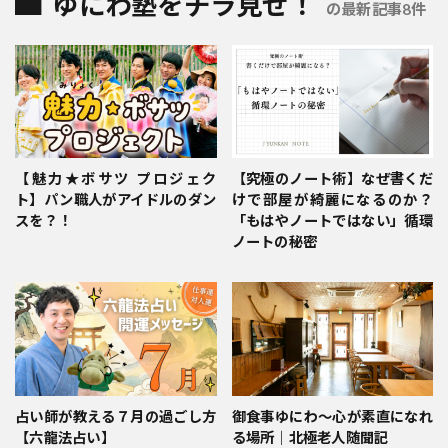
ゆにわ塾をチラ見せ！
の最新記事8件
【魅力★ボサツ プロジェク
【究極のノート術】なぜ書くだ
ト】パン職人がアイドルのダン
けで部屋が綺麗になるのか？
スを？！
「もはやノートではない」循環
ノートの秘密
占い師が教える７月の過ごし方
御食事ゆにわ～心が素直になれ
【六龍法占い】
る場所｜北極老人随聞記