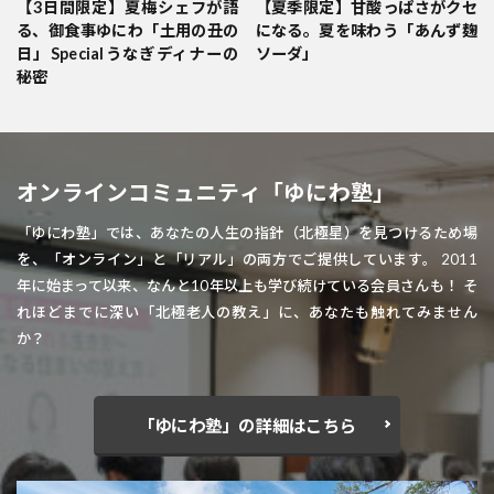
【3日間限定】夏梅シェフが語
【夏季限定】甘酸っぱさがクセ
る、御食事ゆにわ「土用の丑の
になる。夏を味わう「あんず麹
日」Specialうなぎディナーの
ソーダ」
秘密
オンラインコミュニティ「ゆにわ塾」
「ゆにわ塾」では、あなたの人生の指針（北極星）を見つけるため場
を、「オンライン」と「リアル」の両方でご提供しています。 2011
年に始まって以来、なんと10年以上も学び続けている会員さんも！ そ
れほどまでに深い「北極老人の教え」に、あなたも触れてみません
か？
「ゆにわ塾」の詳細はこちら