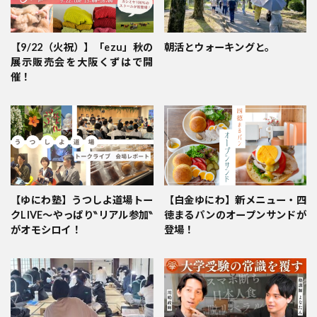
【9/22（火祝）】「ezu」秋の
朝活とウォーキングと。
展示販売会を大阪くずはで開
催！
【ゆにわ塾】うつしよ道場トー
【白金ゆにわ】新メニュー・四
クLIVE～やっぱり‶リアル参加‶
徳まるパンのオープンサンドが
がオモシロイ！
登場！