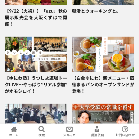
【9/22（火祝）】「ezu」秋の
朝活とウォーキングと。
展示販売会を大阪くずはで開
催！
【ゆにわ塾】うつしよ道場トー
【白金ゆにわ】新メニュー・四
クLIVE～やっぱり‶リアル参加‶
徳まるパンのオープンサンドが
がオモシロイ！
登場！
ホーム
検索
メルマガ
講演依頼
お問い合わせ