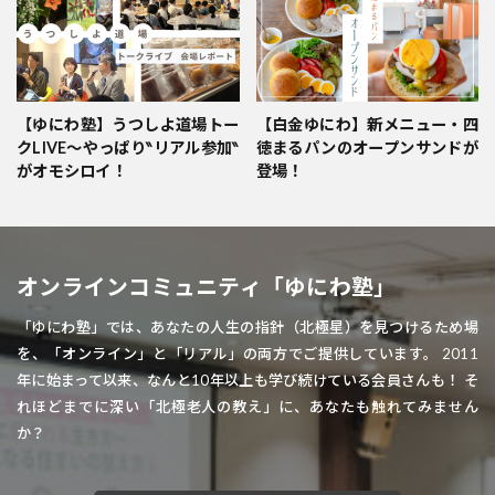
【ゆにわ塾】うつしよ道場トー
【白金ゆにわ】新メニュー・四
クLIVE～やっぱり‶リアル参加‶
徳まるパンのオープンサンドが
がオモシロイ！
登場！
オンラインコミュニティ「ゆにわ塾」
「ゆにわ塾」では、あなたの人生の指針（北極星）を見つけるため場
を、「オンライン」と「リアル」の両方でご提供しています。 2011
年に始まって以来、なんと10年以上も学び続けている会員さんも！ そ
れほどまでに深い「北極老人の教え」に、あなたも触れてみません
か？