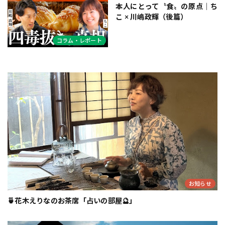
本人にとって〝食〟の原点｜ち
こ × 川嶋政輝（後篇）
コラム・レポート
お知らせ
🍵花木えりなのお茶席「占いの部屋🔮」