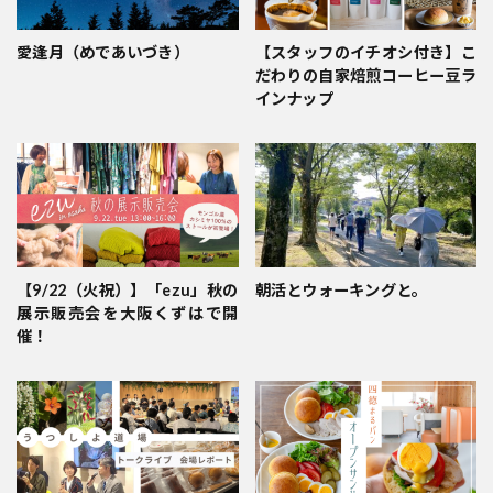
愛逢月（めであいづき）
【スタッフのイチオシ付き】こ
だわりの自家焙煎コーヒー豆ラ
インナップ
【9/22（火祝）】「ezu」秋の
朝活とウォーキングと。
展示販売会を大阪くずはで開
催！