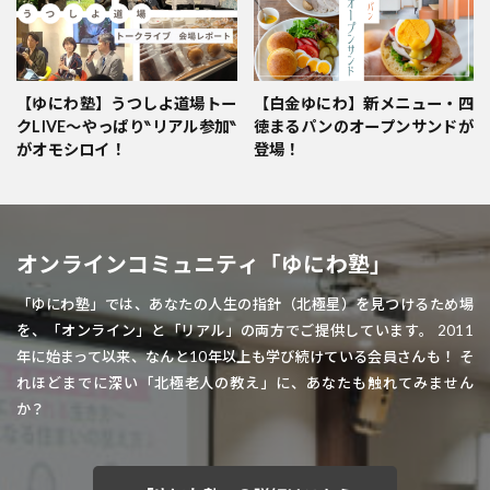
【ゆにわ塾】うつしよ道場トー
【白金ゆにわ】新メニュー・四
クLIVE～やっぱり‶リアル参加‶
徳まるパンのオープンサンドが
がオモシロイ！
登場！
オンラインコミュニティ「ゆにわ塾」
「ゆにわ塾」では、あなたの人生の指針（北極星）を見つけるため場
を、「オンライン」と「リアル」の両方でご提供しています。 2011
年に始まって以来、なんと10年以上も学び続けている会員さんも！ そ
れほどまでに深い「北極老人の教え」に、あなたも触れてみません
か？