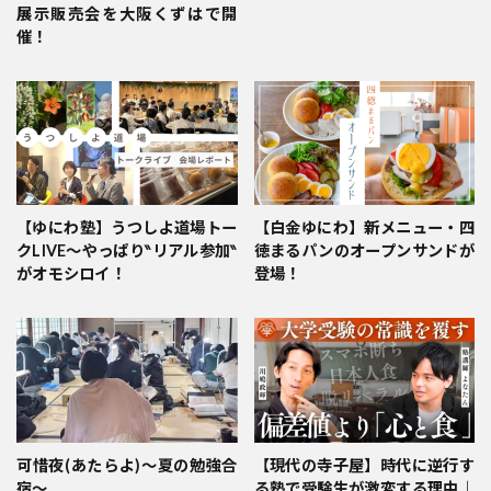
展示販売会を大阪くずはで開
催！
【ゆにわ塾】うつしよ道場トー
【白金ゆにわ】新メニュー・四
クLIVE～やっぱり‶リアル参加‶
徳まるパンのオープンサンドが
がオモシロイ！
登場！
可惜夜(あたらよ)〜夏の勉強合
【現代の寺子屋】時代に逆行す
宿〜
る塾で受験生が激変する理由｜