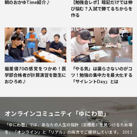
朝のおかゆTime紹介♪
【勉強会レポ】暗記だけでは伸
び悩む？入試で勝てるちからを
作る
偏差値70の感覚をつかめ！医
「やる気」は漏らさないのがコ
学部合格者が計算演習を塾生に
ツ！勉強の集中力を最大化する
おひろめ♪
「サイレントDay」とは
オンラインコミュニティ「ゆにわ塾」
「ゆにわ塾」では、あなたの人生の指針（北極星）を見つけるため場
を、「オンライン」と「リアル」の両方でご提供しています。 2011