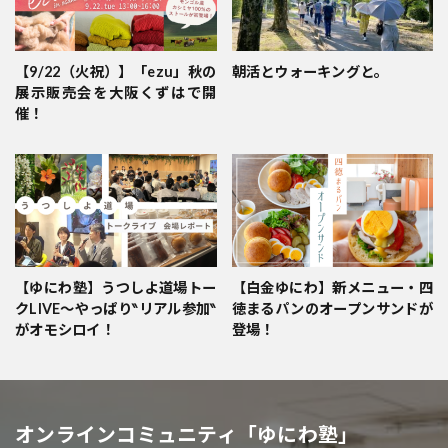
【9/22（火祝）】「ezu」秋の
朝活とウォーキングと。
展示販売会を大阪くずはで開
催！
【ゆにわ塾】うつしよ道場トー
【白金ゆにわ】新メニュー・四
クLIVE～やっぱり‶リアル参加‶
徳まるパンのオープンサンドが
がオモシロイ！
登場！
オンラインコミュニティ「ゆにわ塾」