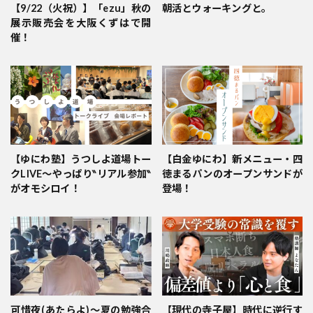
【9/22（火祝）】「ezu」秋の
朝活とウォーキングと。
展示販売会を大阪くずはで開
催！
【ゆにわ塾】うつしよ道場トー
【白金ゆにわ】新メニュー・四
クLIVE～やっぱり‶リアル参加‶
徳まるパンのオープンサンドが
がオモシロイ！
登場！
可惜夜(あたらよ)〜夏の勉強合
【現代の寺子屋】時代に逆行す