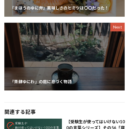
『まほうのゆに弁』美味しさのヒミツは〇〇だった！
Next
『茶肆ゆにわ』の庭に息づく物語
関連する記事
【受験生が使ってはいけない10
0の言葉シリーズ】その56「寝