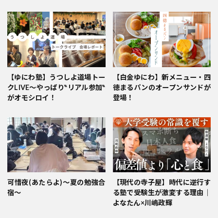
【ゆにわ塾】うつしよ道場トー
【白金ゆにわ】新メニュー・四
クLIVE～やっぱり‶リアル参加‶
徳まるパンのオープンサンドが
がオモシロイ！
登場！
可惜夜(あたらよ)〜夏の勉強合
【現代の寺子屋】時代に逆行す
宿〜
る塾で受験生が激変する理由｜
よなたん×川嶋政輝