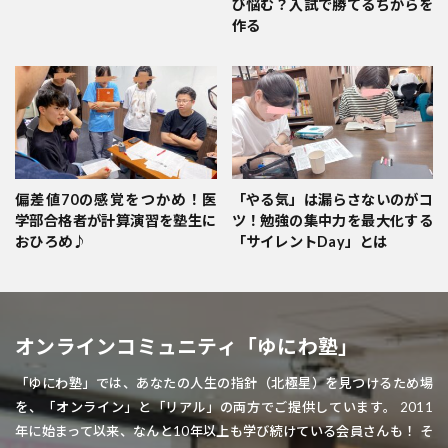
び悩む？入試で勝てるちからを
作る
偏差値70の感覚をつかめ！医
「やる気」は漏らさないのがコ
学部合格者が計算演習を塾生に
ツ！勉強の集中力を最大化する
おひろめ♪
「サイレントDay」とは
オンラインコミュニティ「ゆにわ塾」
「ゆにわ塾」では、あなたの人生の指針（北極星）を見つけるため場
を、「オンライン」と「リアル」の両方でご提供しています。 2011
年に始まって以来、なんと10年以上も学び続けている会員さんも！ そ