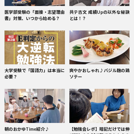
医学部受験の「面接・志望理由
共テ古文 成績Upの以外な秘訣
書」対策、いつから始める？
とは！？
大学受験で「国語力」は本当に
爽やかおしゃれ♪バジル麹の鶏
必要？
ソテー
朝のおかゆTime紹介♪
【勉強会レポ】暗記だけでは伸