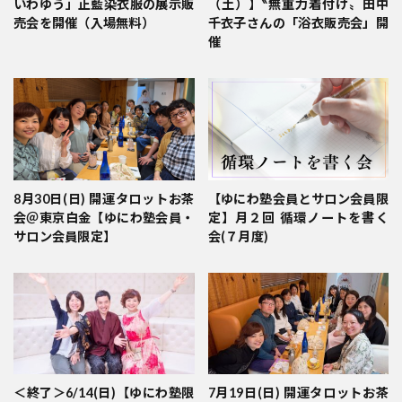
いわゆう」正藍染衣服の展示販
（土）】‶無重力着付け〟田中
売会を開催（入場無料）
千衣子さんの「浴衣販売会」開
催
8月30日(日) 開運タロットお茶
【ゆにわ塾会員とサロン会員限
会＠東京白金【ゆにわ塾会員・
定】月２回 循環ノートを書く
サロン会員限定】
会(７月度)
＜終了＞6/14(日)【ゆにわ塾限
7月19日(日) 開運タロットお茶