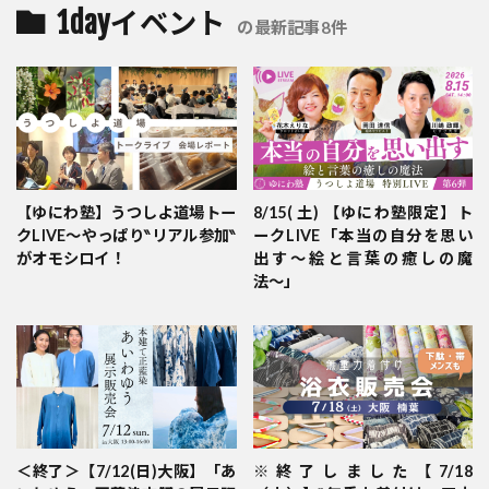
1dayイベント
の最新記事8件
【ゆにわ塾】うつしよ道場トー
8/15( 土) 【ゆにわ塾限定】ト
クLIVE～やっぱり‶リアル参加‶
ークLIVE「本当の自分を思い
がオモシロイ！
出す〜絵と言葉の癒しの魔
法〜」
＜終了＞【7/12(日)大阪】「あ
※終了しました【7/18