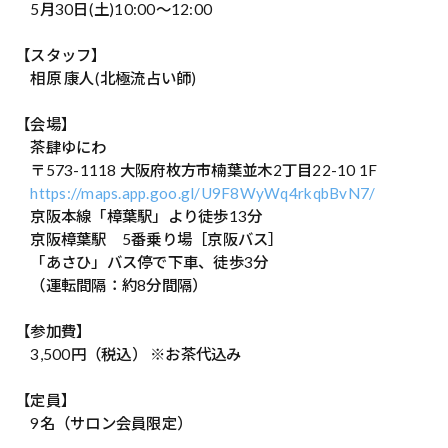
5月30日(土)10:00〜12:00
【スタッフ】
相原 康人(北極流占い師)
【会場】
茶肆ゆにわ
〒573-1118 大阪府枚方市楠葉並木2丁目22-10 1F
https://maps.app.goo.gl/U9F8WyWq4rkqbBvN7/
京阪本線「樟葉駅」より徒歩13分
京阪樟葉駅 5番乗り場［京阪バス］
「あさひ」バス停で下車、徒歩3分
（運転間隔：約8分間隔）
【参加費】
3,500円（税込） ※お茶代込み
【定員】
9名（サロン会員限定）