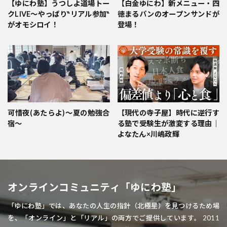
【ゆにわ塾】うつしよ道場トー
【白金ゆにわ】新メニュー・四
クLIVE～やっぱり‶リアル参加‶
徳まるパンのオープンサンドが
がオモシロイ！
登場！
可惜夜(あたらよ)〜夏の勉強合
【現代の寺子屋】時代に逆行す
宿〜
る塾で受験生が激変する理由｜
よなたん×川嶋政輝
オンラインコミュニティ「ゆにわ塾」
「ゆにわ塾」では、あなたの人生の指針（北極星）を見つけるため場
を、「オンライン」と「リアル」の両方でご提供しています。 2011