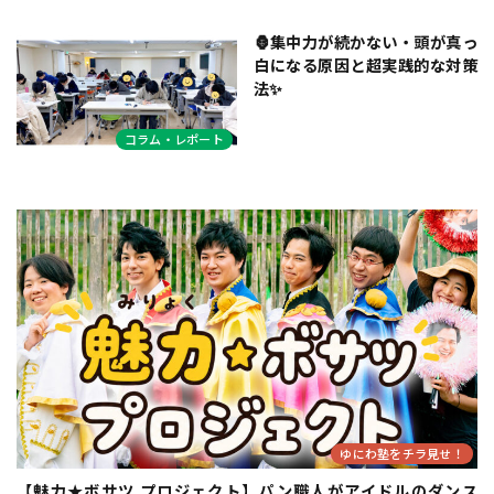
🦍集中力が続かない・頭が真っ
白になる原因と超実践的な対策
法✨
コラム・レポート
ゆにわ塾をチラ見せ！
【魅力★ボサツ プロジェクト】パン職人がアイドルのダンス