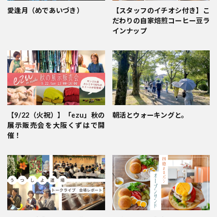
愛逢月（めであいづき）
【スタッフのイチオシ付き】こ
だわりの自家焙煎コーヒー豆ラ
インナップ
【9/22（火祝）】「ezu」秋の
朝活とウォーキングと。
展示販売会を大阪くずはで開
催！