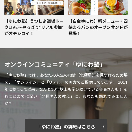
【ゆにわ塾】うつしよ道場トー
【白金ゆにわ】新メニュー・四
クLIVE～やっぱり‶リアル参加‶
徳まるパンのオープンサンドが
がオモシロイ！
登場！
オンラインコミュニティ「ゆにわ塾」
「ゆにわ塾」では、あなたの人生の指針（北極星）を見つけるため場
を、「オンライン」と「リアル」の両方でご提供しています。 2011
年に始まって以来、なんと10年以上も学び続けている会員さんも！ そ
れほどまでに深い「北極老人の教え」に、あなたも触れてみません
か？
「ゆにわ塾」の詳細はこちら