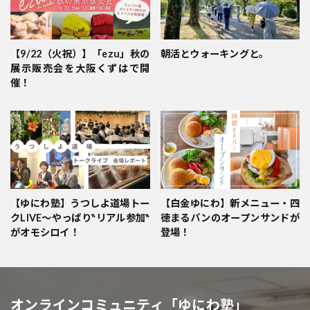
【9/22（火祝）】「ezu」秋の
朝活とウォーキングと。
展示販売会を大阪くずはで開
催！
【ゆにわ塾】うつしよ道場トー
【白金ゆにわ】新メニュー・四
クLIVE～やっぱり‶リアル参加‶
徳まるパンのオープンサンドが
がオモシロイ！
登場！
オンラインコミュニティ「ゆにわ塾」