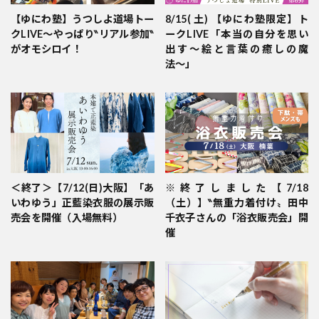
【ゆにわ塾】うつしよ道場トー
8/15( 土) 【ゆにわ塾限定】ト
クLIVE～やっぱり‶リアル参加‶
ークLIVE「本当の自分を思い
がオモシロイ！
出す〜絵と言葉の癒しの魔
法〜」
＜終了＞【7/12(日)大阪】「あ
※終了しました【7/18
いわゆう」正藍染衣服の展示販
（土）】‶無重力着付け〟田中
売会を開催（入場無料）
千衣子さんの「浴衣販売会」開
催